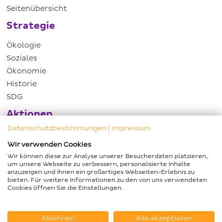
Seitenübersicht
Strategie
Ökologie
Soziales
Ökonomie
Historie
SDG
Aktionen
Datenschutzbestimmungen
|
Impressum
Hartwig Piepenbrock-DZNE Preis
Wir verwenden Cookies
Initiative „Bäume pflanzen - Klima schützen"
Wir können diese zur Analyse unserer Besucherdaten platzieren,
Patenkinder
um unsere Webseite zu verbessern, personalisierte Inhalte
Ökologische Gebäudereinigung
anzuzeigen und Ihnen ein großartiges Webseiten-Erlebnis zu
bieten. Für weitere Informationen zu den von uns verwendeten
Haben Sie Fragen?
Cookies öffnen Sie die Einstellungen.
+49 541 584-1630
Ablehnen
Alle akzeptieren